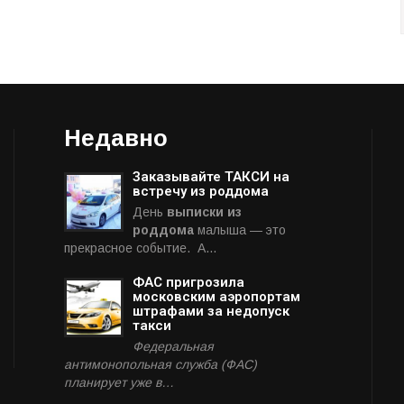
Недавно
Заказывайте ТАКСИ на
встречу из роддома
День
выписки из
роддома
малыша — это
прекрасное событие. А…
ФАС пригрозила
московским аэропортам
штрафами за недопуск
такси
Федеральная
антимонопольная служба (ФАС)
планирует уже в…