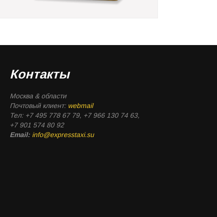
Контакты
Москва & области
Почтовый клиент:
webmail
Тел: +7 495 778 67 79, +7 966 130 74 63,
+7 901 574 80 92
Email:
info@expresstaxi.su