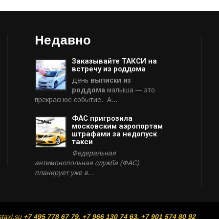
Недавно
Заказывайте ТАКСИ на
встречу из роддома
День
выписки из
роддома
малыша — это
прекрасное событие. А…
ФАС пригрозила
московским аэропортам
штрафами за недопуск
такси
Федеральная
антимонопольная служба (ФАС)
планирует уже в…
staxi.su
+7 495 778 67 79, +7 966 130 74 63, +7 901 574 80 92