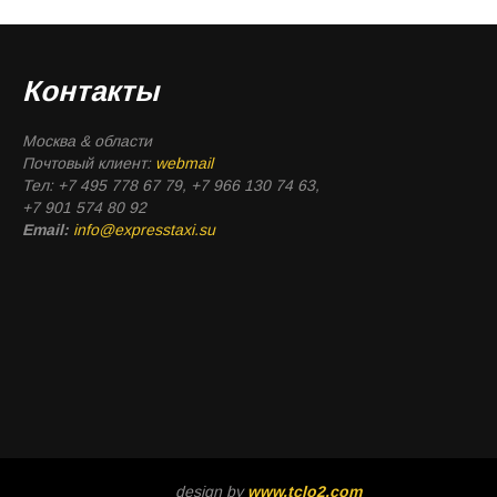
Контакты
Москва & области
Почтовый клиент:
webmail
Тел: +7 495 778 67 79, +7 966 130 74 63,
+7 901 574 80 92
Email:
info@expresstaxi.su
design by
www.tclo2.com